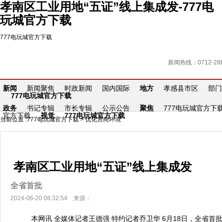
孝南区工业用地“五证”线上集成发-777电
玩城官方下载
777电玩城官方下载
新闻热线：0712-288
新闻
新闻聚焦
时政新闻
国内国际
地方
孝感县市区
部门
777电玩城官方下载
政务
书记专辑
市长专辑
公示公告
聚焦
777电玩城官方下
官方下载
视觉
777电玩城官方下载
当前位置 :
777电玩城官方下载
>
优化营商环境
孝南区工业用地“五证”线上集成发
全省首批
2024-06-20 08:32:54 来源：
本网讯 全媒体记者王德强 特约记者乔卫华 6月18日，全省首批