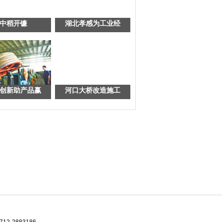
中稻开镰
湖北孝感为工业经
创新助产品赢
河口大桥改造施工