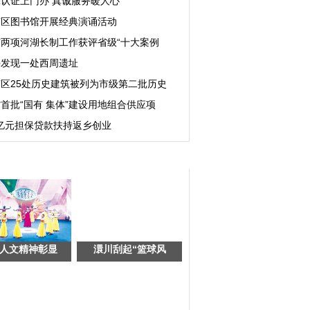
认证上门办 真诚服务暖人心
南区图书馆开展经典演诵活动
市两项河湖长制工作获评省级“十大案例
悟发现一处西周遗址
区25处历史建筑被列为市级第二批历史
首批“国有 集体”建设用地组合供应项
6亿元担保贷款扶持返乡创业
人文精神彰显
澴川刮起“篮球风