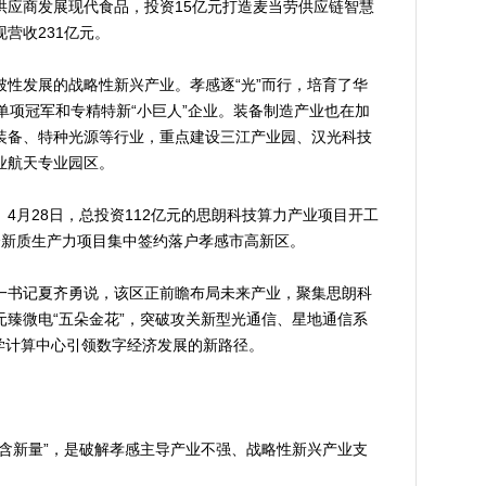
供应商发展现代食品，投资15亿元打造麦当劳供应链智慧
营收231亿元。
发展的战略性新兴产业。孝感逐“光”而行，培育了华
单项冠军和专精特新“小巨人”企业。装备制造产业也在加
装备、特种光源等行业，重点建设三江产业园、汉光科技
业航天专业园区。
月28日，总投资112亿元的思朗科技算力产业项目开工
8个新质生产力项目集中签约落户孝感市高新区。
书记夏齐勇说，该区正前瞻布局未来产业，聚集思朗科
臻微电“五朵金花”，突破攻关新型光通信、星地通信系
科学计算中心引领数字经济发展的新路径。
新量”，是破解孝感主导产业不强、战略性新兴产业支