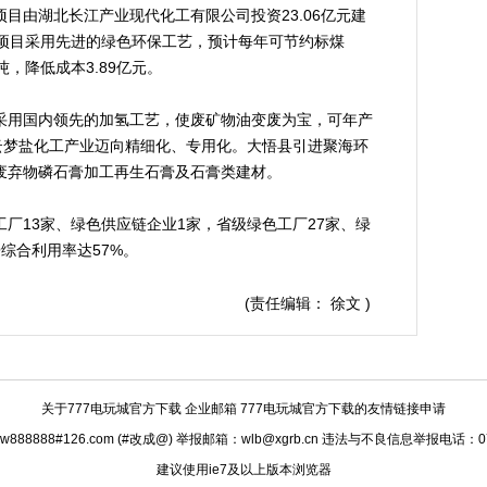
目由湖北长江产业现代化工有限公司投资23.06亿元建
。项目采用先进的绿色环保工艺，预计每年可节约标煤
万吨，降低成本3.89亿元。
用国内领先的加氢工艺，使废矿物油变废为宝，可年产
云梦盐化工产业迈向精细化、专用化。大悟县引进聚海环
废弃物磷石膏加工再生石膏及石膏类建材。
13家、绿色供应链企业1家，省级绿色工厂27家、绿
综合利用率达57%。
(责任编辑： 徐文 )
关于777电玩城官方下载
企业邮箱 777电玩城官方下载的友情链接申请
888888#126.com (#改成@) 举报邮箱：
wlb@xgrb.cn
违法与不良信息举报电话：0712
建议使用ie7及以上版本浏览器