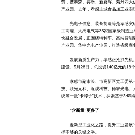
劳，携泰森、宾堡、新夏晖、紫丹四大
产业园。去年，孝感主城食品加工业实现
光电子信息、装备制造等是孝感突破性
工高理、大禹电气等35家国家级制造业
快融合发展，正围绕特种车、高端智能
产业园、华中光电产业园，打造省级商
发展新质生产力，孝感正抢抓先机。4
建设。5月28日，总投资140亿元的1
孝感市副市长、市高新区党工委第一
技、联光元和、近观科技、德睿光电、元
统等一批“卡脖子”技术，探索基于3d
“含新量”更多了
走新型工业化之路，提升工业发展“含
撑不够的关键之举。