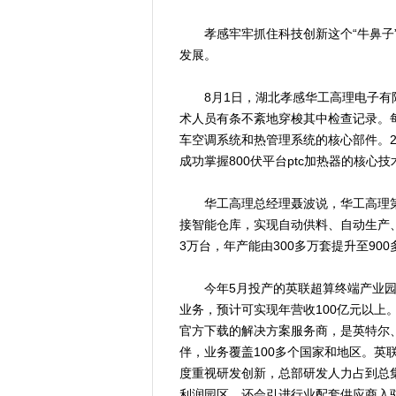
孝感牢牢抓住科技创新这个“牛鼻子”
发展。
8月1日，湖北孝感华工高理电子有限
术人员有条不紊地穿梭其中检查记录。每9
车空调系统和热管理系统的核心部件。20
成功掌握800伏平台ptc加热器的核心技
华工高理总经理聂波说，华工高理第
接智能仓库，实现自动供料、自动生产、
3万台，年产能由300多万套提升至900
今年5月投产的英联超算终端产业园项
业务，预计可实现年营收100亿元以上。
官方下载的解决方案服务商，是英特尔、
伴，业务覆盖100多个国家和地区。英
度重视研发创新，总部研发人力占到总
利润园区，还会引进行业配套供应商入