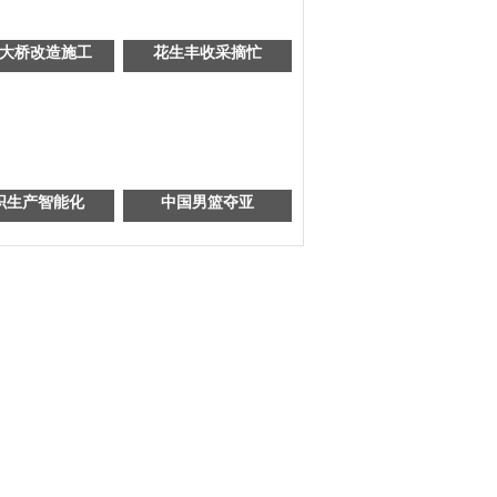
大桥改造施工
花生丰收采摘忙
织生产智能化
中国男篮夺亚