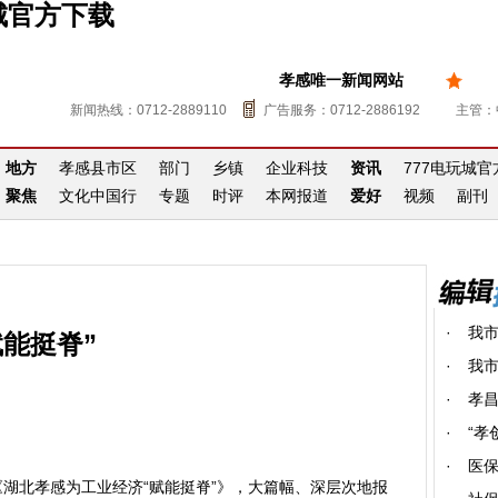
城官方下载
孝感唯一新闻网站
新闻热线：0712-2889110
广告服务：0712-2886192
主管：
地方
孝感县市区
部门
乡镇
企业科技
资讯
777电玩城
聚焦
文化中国行
专题
时评
本网报道
爱好
视频
副刊
·
我市
能挺脊”
·
我市
·
孝昌
·
“孝
·
医保
湖北孝感为工业经济“赋能挺脊”》，大篇幅、深层次地报