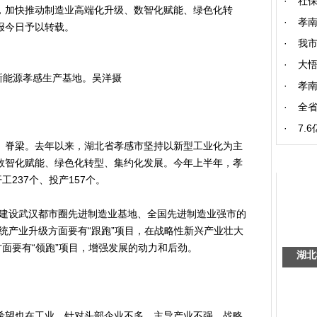
·
社保
，加快推动制造业高端化升级、数智化赋能、绿色化转
·
孝
报今日予以转载。
·
我
·
大
新能源孝感生产基地。吴洋摄
·
孝南
·
全省
·
7.
脊梁。去年以来，湖北省孝感市坚持以新型工业化为主
数智化赋能、绿色化转型、集约化发展。今年上半年，孝
工237个、投产157个。
建设武汉都市圈先进制造业基地、全国先进制造业强市的
统产业升级方面要有“跟跑”项目，在战略性新兴产业壮大
方面要有“领跑”项目，增强发展的动力和后劲。
湖北
望也在工业。针对头部企业不多、主导产业不强、战略