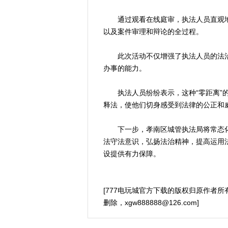
通过观看在线庭审，执法人员直观地
以及案件审理和辩论的全过程。
此次活动不仅增强了执法人员的法治
办事的能力。
执法人员纷纷表示，这种“零距离”的
释法，使他们切身感受到法律的公正和
下一步，孝南区城管执法局将常态化
法守法意识，弘扬法治精神，提高运用
设提供有力保障。
[777电玩城官方下载的版权归原作者
删除，
xgw888888@126.com
]