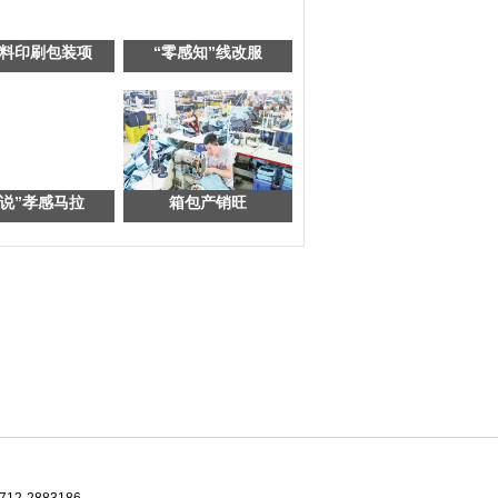
料印刷包装项
“零感知”线改服
“说”孝感马拉
箱包产销旺