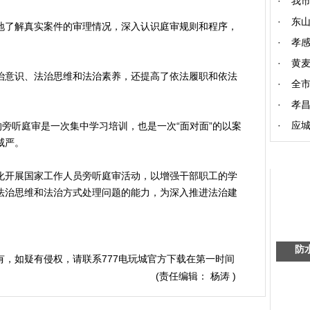
·
我市
·
东山
了解真实案件的审理情况，深入认识庭审规则和程序，
·
孝
·
黄
意识、法治思维和法治素养，还提高了依法履职和依法
·
全市
·
孝
·
应城
旁听庭审是一次集中学习培训，也是一次“面对面”的以案
威严。
开展国家工作人员旁听庭审活动，以增强干部职工的学
法治思维和法治方式处理问题的能力，为深入推进法治建
防
所有，如疑有侵权，请联系777电玩城官方下载在第一时间
(责任编辑： 杨涛 )