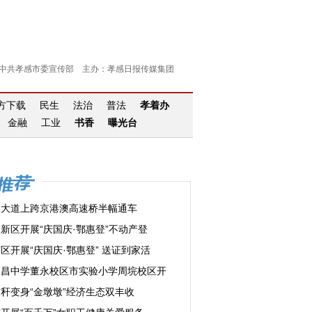
中共孝感市委宣传部 主办：孝感日报传媒集团
官方下载
民生
法治
普法
孝着办
金融
工业
书香
曝光台
汉大道上跨京港澳高速桥半幅通车
新区开展“庆国庆·鄂惠登”不动产登
区开展“庆国庆·鄂惠登” 送证到家活
文昌中学董永校区市实验小学周垸校区开
秆变身“金墩墩”经济生态双丰收