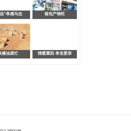
“说”孝感马拉
箱包产销旺
秋播油菜忙
情暖重阳 孝老爱亲