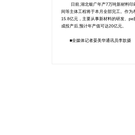
日前,湖北银广年产7万吨新材料印刷
间等主体工程将于本月全部完工。作为
15.8亿元，主要从事新材料的研发、p
成投产后,预计年产值可达20亿元。
■全媒体记者晏美华通讯员李歆摄