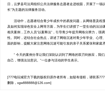
日，云梦县司法局组织公共法律服务志愿者走进校园，开展了一场以
长”为主题的法律服务活动。
活动中，志愿者结合青少年成长中的易发问题，从网络普及程度
及如何实现绿色安全上网等方面，为学生们讲授了一堂生动的法治
相关案例，工作人员“以案释法”，引导青少年提升网络分辨力，强
性。同时，还结合社会热点，讲述了网络沉迷对青少年学业、心理
面的影响，提醒大家注意网络沉迷可能引发的亲子关系紧张和家庭
“ 今天的案例分享让我们深刻认识到了网络的双刃剑效应，我们
自己，增强法治意识。”一位参与活动的学生表示。
[777电玩城官方下载的版权归原作者所有，如疑有侵权，请联系77
删除，
xgw888888@126.com
]