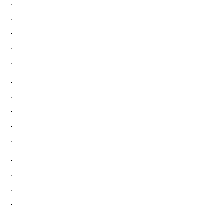
·
·
·
·
·
·
·
·
·
·
·
·
·
·