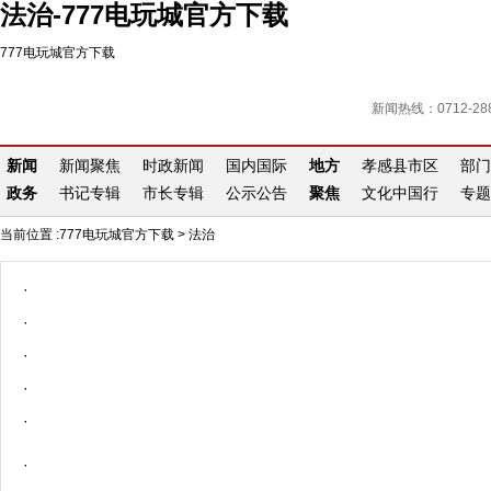
法治-777电玩城官方下载
777电玩城官方下载
新闻热线：0712-288
新闻
新闻聚焦
时政新闻
国内国际
地方
孝感县市区
部门
政务
书记专辑
市长专辑
公示公告
聚焦
文化中国行
专题
当前位置 :
777电玩城官方下载
>
法治
·
·
·
·
·
·