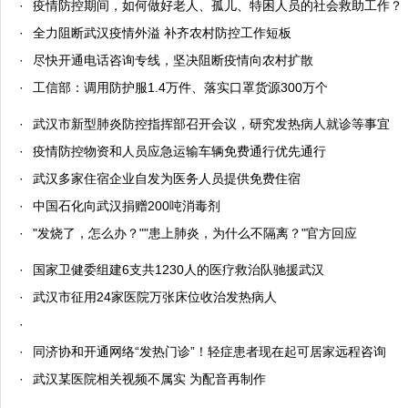
·
疫情防控期间，如何做好老人、孤儿、特困人员的社会救助工作？
·
全力阻断武汉疫情外溢 补齐农村防控工作短板
·
尽快开通电话咨询专线，坚决阻断疫情向农村扩散
·
工信部：调用防护服1.4万件、落实口罩货源300万个
·
武汉市新型肺炎防控指挥部召开会议，研究发热病人就诊等事宜
·
疫情防控物资和人员应急运输车辆免费通行优先通行
·
武汉多家住宿企业自发为医务人员提供免费住宿
·
中国石化向武汉捐赠200吨消毒剂
·
"发烧了，怎么办？""患上肺炎，为什么不隔离？"官方回应
·
国家卫健委组建6支共1230人的医疗救治队驰援武汉
·
武汉市征用24家医院万张床位收治发热病人
·
·
同济协和开通网络“发热门诊”！轻症患者现在起可居家远程咨询
·
武汉某医院相关视频不属实 为配音再制作