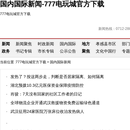
国内国际新闻-777电玩城官方下载
777电玩城官方下载
新闻热线：0712-288
新闻
新闻聚焦
时政新闻
国内国际
地方
孝感县市区
部门
政务
书记专辑
市长专辑
公示公告
聚焦
文化中国行
专题
当前位置 :
777电玩城官方下载
>
国内国际新闻
·
发热了？按这两步走，判断是否居家隔离、如何隔离
·
湖北预拨10.3亿元医保资金保障疫情防控
·
肖骏：7天没有回家的社区工作者的日记
·
全球物流企业开通武汉救援物资免费运输绿色通道
·
武汉征用24家医院万张床位收治发热病人
·