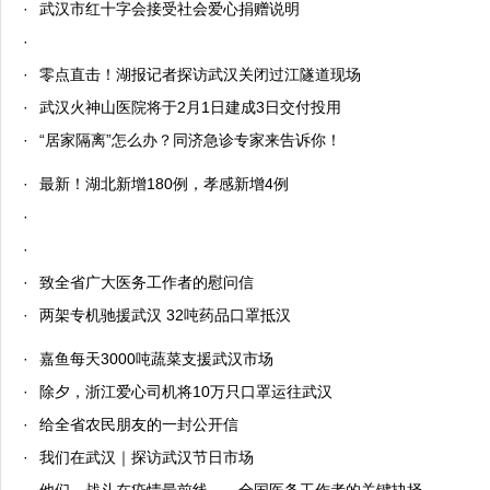
·
武汉市红十字会接受社会爱心捐赠说明
·
·
零点直击！湖报记者探访武汉关闭过江隧道现场
·
武汉火神山医院将于2月1日建成3日交付投用
·
“居家隔离”怎么办？同济急诊专家来告诉你！
·
最新！湖北新增180例，孝感新增4例
·
·
·
致全省广大医务工作者的慰问信
·
两架专机驰援武汉 32吨药品口罩抵汉
·
嘉鱼每天3000吨蔬菜支援武汉市场
·
除夕，浙江爱心司机将10万只口罩运往武汉
·
给全省农民朋友的一封公开信
·
我们在武汉｜探访武汉节日市场