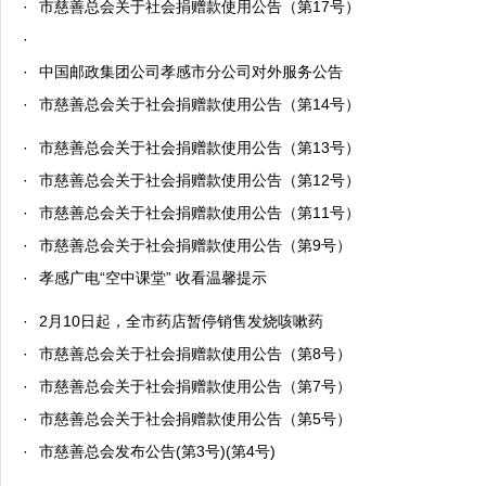
·
市慈善总会关于社会捐赠款使用公告（第17号）
·
·
中国邮政集团公司孝感市分公司对外服务公告
·
市慈善总会关于社会捐赠款使用公告（第14号）
·
市慈善总会关于社会捐赠款使用公告（第13号）
·
市慈善总会关于社会捐赠款使用公告（第12号）
·
市慈善总会关于社会捐赠款使用公告（第11号）
·
市慈善总会关于社会捐赠款使用公告（第9号）
·
孝感广电“空中课堂” 收看温馨提示
·
2月10日起，全市药店暂停销售发烧咳嗽药
·
市慈善总会关于社会捐赠款使用公告（第8号）
·
市慈善总会关于社会捐赠款使用公告（第7号）
·
市慈善总会关于社会捐赠款使用公告（第5号）
·
市慈善总会发布公告(第3号)(第4号)