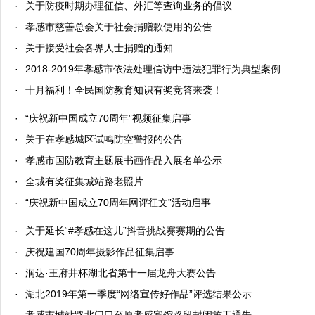
·
关于防疫时期办理征信、外汇等查询业务的倡议
·
孝感市慈善总会关于社会捐赠款使用的公告
·
关于接受社会各界人士捐赠的通知
·
2018-2019年孝感市依法处理信访中违法犯罪行为典型案例
·
十月福利！全民国防教育知识有奖竞答来袭！
·
“庆祝新中国成立70周年”视频征集启事
·
关于在孝感城区试鸣防空警报的公告
·
孝感市国防教育主题展书画作品入展名单公示
·
全城有奖征集城站路老照片
·
“庆祝新中国成立70周年网评征文”活动启事
·
关于延长“#孝感在这儿”抖音挑战赛赛期的公告
·
庆祝建国70周年摄影作品征集启事
·
润达·王府井杯湖北省第十一届龙舟大赛公告
·
湖北2019年第一季度“网络宣传好作品”评选结果公示