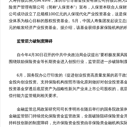
人寿持股比例为94.49%，深圳市引导基金投资有限公司持股比例为2
险资产管理有限公司（简称“人保资本”）宣布，人保资本联合人保
公司成功设立了总规模100亿元的人保现代化产业投资基金，这是
业体系为核心目标的股权投资基金。5月，中国人寿集团发起设立总规
元的银发经济产业投资基金。据介绍，该基金获得多家保险机构的
监管层力破制度障碍
自今年4月30日召开的中共中央政治局会议提出“要积极发展风险
围绕鼓励保险资金等长期资金进入创投行业，监管层进一步破除制
6月，国务院办公厅印发的《促进创业投资高质量发展的若干政
金投向创业投资。支持保险机构按照市场化原则做好对创业投资基
投资基金穿透后底层资产为战略性新兴产业未上市公司股权的，底
偿付能力监管规则相关要求。
金融监管总局政策研究司司长李明肖在随后举行的国务院政策例
金融监管部门持续优化保险资金监管政策，全面破除阻碍保险资金
持科技创新的制度障碍，允许保险资金投资由非保险类金融机构实