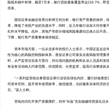
险抵补稳中有增，截至7月末，银行贷款拨备覆盖率达216.7%，即
倍多。
国信证券金融业首席分析师王剑分析，银行资产质量的保持，得
革，降低了传统产业的负债水平，同时，近几年银行业加大对存量
杠杆水平降低。此外，房地产等部分领域风险暴露但总体占比不高
下降，银行资产质量整体保持稳定。
资本市场方面，一位从业多年的投行人士表示，中国证监会近年
性为核心的风险控制指标体系，督促证券公司落实全面风险管理要
时，从严监管压实各方责任，对出现问题的机构和从业人员及时发
有业务活动纳入约束范围，扶优限劣、分类监管，提高行业整体执
“一系列监管组合拳督促证券行业切实强化内控，履行好核查把
司资本空间，提升资本使用效率，做优做强，当好服务实体经济的
石。”该人士称。
苦练内功扎牢资产质量围栏，对外“补血”充实稳健经营源头活水