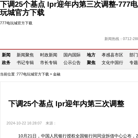
下调25个基点 lpr迎年内第三次调整-777电
玩城官方下载
777电玩城官方下载
新闻热线：0712-288
新闻
新闻聚焦
时政新闻
国内国际
地方
孝感县市区
部门
政务
书记专辑
市长专辑
公示公告
聚焦
文化中国行
专题
当前位置 :
777电玩城官方下载
>
金融
下调25个基点 lpr迎年内第三次调整
2024-10-22 16:28:07 来源：
10月21日，中国人民银行授权全国银行间同业拆借中心公布，20