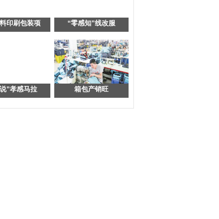
料印刷包装项
“零感知”线改服
“说”孝感马拉
箱包产销旺