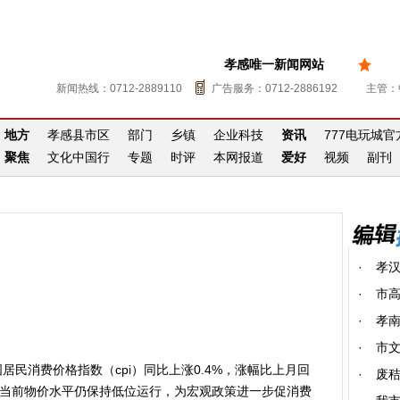
孝感唯一新闻网站
新闻热线：0712-2889110
广告服务：0712-2886192
主管：
地方
孝感县市区
部门
乡镇
企业科技
资讯
777电玩城
聚焦
文化中国行
专题
时评
本网报道
爱好
视频
副刊
·
孝
·
市高
·
孝南
·
市
民消费价格指数（cpi）同比上涨0.4%，涨幅比上月回
·
废秸
，当前物价水平仍保持低位运行，为宏观政策进一步促消费