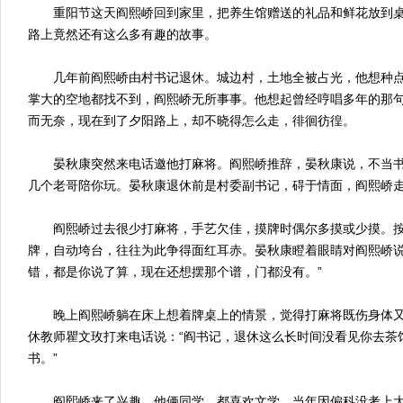
重阳节这天阎熙峤回到家里，把养生馆赠送的礼品和鲜花放到桌
路上竟然还有这么多有趣的故事。
几年前阎熙峤由村书记退休。城边村，土地全被占光，他想种点
掌大的空地都找不到，阎熙峤无所事事。他想起曾经哼唱多年的那
而无奈，现在到了夕阳路上，却不晓得怎么走，徘徊彷徨。
晏秋康突然来电话邀他打麻将。阎熙峤推辞，晏秋康说，不当书
几个老哥陪你玩。晏秋康退休前是村委副书记，碍于情面，阎熙峤
阎熙峤过去很少打麻将，手艺欠佳，摸牌时偶尔多摸或少摸。按
牌，自动垮台，往往为此争得面红耳赤。晏秋康瞪着眼睛对阎熙峤说
错，都是你说了算，现在还想摆那个谱，门都没有。”
晚上阎熙峤躺在床上想着牌桌上的情景，觉得打麻将既伤身体又
休教师瞿文玫打来电话说：“阎书记，退休这么长时间没看见你去茶
书。”
阎熙峤来了兴趣。他俩同学，都喜欢文学，当年因偏科没考上大