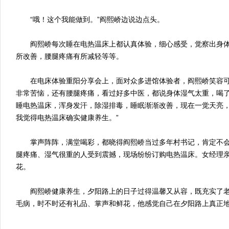
“哦！这个我能做到。”阎熙峤边说边点头。
阎熙峤每次睡在电热温床上都认真体验，细心感受，觉察出身体
所改善，腰腿疼痛有所减轻等等。
在电床体验重阳分享会上，面对众多进馆体验者，阎熙峤笑容可
非常苦恼，还有腰腿疼痛，看过好多中医，都说身体湿气太重，喝
睡电热温床，浑身发汗，除湿排毒，睡眠渐渐改善，现在一觉天亮
我觉得电热温床确实健康养生。”
掌声阵阵，满堂喝彩，都晓得阎熙峤当过多年村书记，肯定不会
腿疼痛、湿气很重的人受到震撼，现场纷纷订购电热温床。女经理
花。
阎熙峤健康养生，夕阳路上的日子过得温馨又从容，既充实了老
毛病，时不时还有礼品、掌声和鲜花，他感觉自己在夕阳路上真正