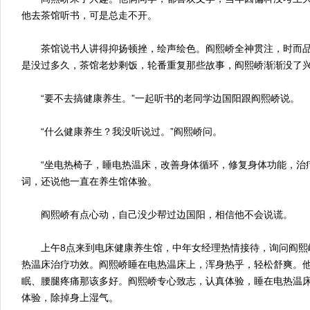
他去茶馆听书，可是总走不开。
茶馆说书人讲得抑扬顿挫，绘声绘色。阎熙峤全神贯注，时而品
是没过多久，茶馆老炒剩饭，轮番重复那些故事，阎熙峤渐渐没了
“要不去搞健康养生。”一起听书的老同学边国阳跟阎熙峤说。
“什么健康养生？我没听说过。”阎熙峤问。
“坐电热椅子，睡电热温床，改善身体循环，修复身体功能，治疗
词，还说他一直在养生馆体验。
阎熙峤有点心动，自己没少帮过边国阳，相信他不会说谎。
上午8点来到电床健康养生馆，中年女经理热情接待，询问阎熙
热温床治疗功效。阎熙峤睡在电热温床上，浑身热乎，轻松舒爽。
眠、腰腿疼痛那该多好。阎熙峤专心致志，认真体验，睡在电热温
体验，除掉身上湿气。