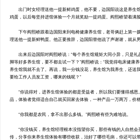
出门时女经理送他一提新鲜鸡蛋，他不要，边国阳说这是养生馆
鸡蛋，以后每坚持进馆体验一个月就奖励一提鸡蛋。阎熙峤望着满
下午阎熙峤跟着边国阳来到电椅健康养生馆，老哥俩赶上第一拨
理送他一提新鲜鸭蛋。他正要推辞，边国阳替他说了声谢谢，就从
出来后边国阳对阎熙峤说：“每个养生馆规矩大同小异，只是礼
脚等好多养生馆，要不都去试一下？”阎熙峤说：“我觉得电床健康
养生馆我就不去了。再说，我一分钱没花，养生馆为我养生，还送
要给工作人员发工资，哪来的钱呢？”
“你说得对，进养生馆体验的都是受益者，所以我们要懂得感恩
品，体验者觉得适合自己就买回家去体验，一种产品一万两万，价格
“你我都是农民，拿不出那么多钱。”阎熙峤有些为难地说。
“你没钱买，养生馆经理根本没指望你买，那些有钱的人自然会
传，分享你来养生馆体验有哪些收获，治好了哪些毛病，你还可以带