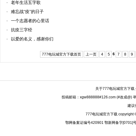
·
老年生活五字歌
·
难忘战“疫”的日子
·
一个志愿者的心里话
·
抗疫三字经
·
以爱的名义，感谢你们
6
777电玩城官方下载首页
上一页
4
5
7
8
9
关于777电玩城官方下载
投稿邮箱：xgw888888#126.com (#改成@)
建议
777电玩城官方下载 copyright © 
鄂网备案证编号420901 鄂新网备字[0701]号 