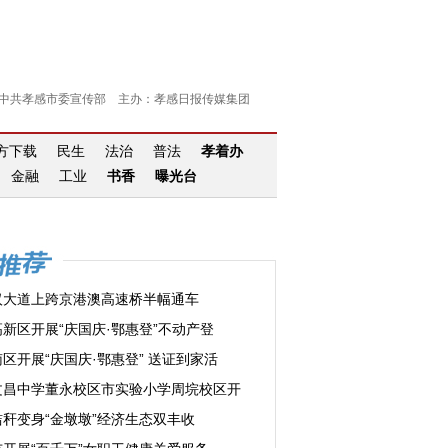
中共孝感市委宣传部 主办：孝感日报传媒集团
官方下载
民生
法治
普法
孝着办
金融
工业
书香
曝光台
汉大道上跨京港澳高速桥半幅通车
高新区开展“庆国庆·鄂惠登”不动产登
区开展“庆国庆·鄂惠登” 送证到家活
文昌中学董永校区市实验小学周垸校区开
秸秆变身“金墩墩”经济生态双丰收