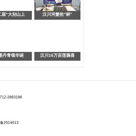
二届“大别山上
汉川河蟹抢“鲜”
墨丹青颂华诞
汉川16万亩莲藕喜
-2883186
备2014013