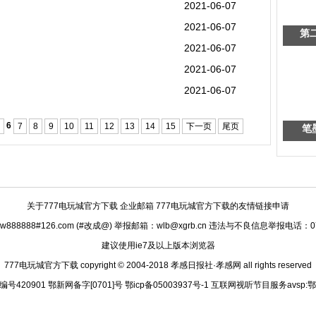
2021-06-07
2021-06-07
第
2021-06-07
2021-06-07
2021-06-07
6
7
8
9
10
11
12
13
14
15
下一页
尾页
笔
关于777电玩城官方下载
企业邮箱 777电玩城官方下载的友情链接申请
888888#126.com (#改成@) 举报邮箱：
wlb@xgrb.cn
违法与不良信息举报电话：0712
建议使用ie7及以上版本浏览器
777电玩城官方下载 copyright © 2004-2018 孝感日报社·孝感网 all rights reserved
420901 鄂新网备字[0701]号 鄂icp备05003937号-1 互联网视听节目服务avsp:鄂