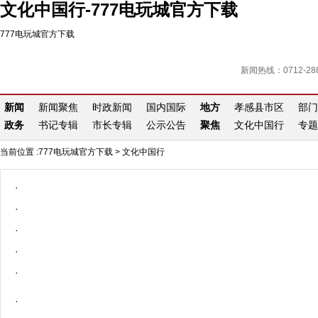
文化中国行-777电玩城官方下载
777电玩城官方下载
新闻热线：0712-288
新闻
新闻聚焦
时政新闻
国内国际
地方
孝感县市区
部门
政务
书记专辑
市长专辑
公示公告
聚焦
文化中国行
专题
当前位置 :
777电玩城官方下载
>
文化中国行
·
·
·
·
·
·