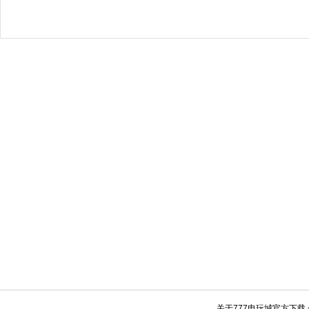
关于777电玩城官方下载