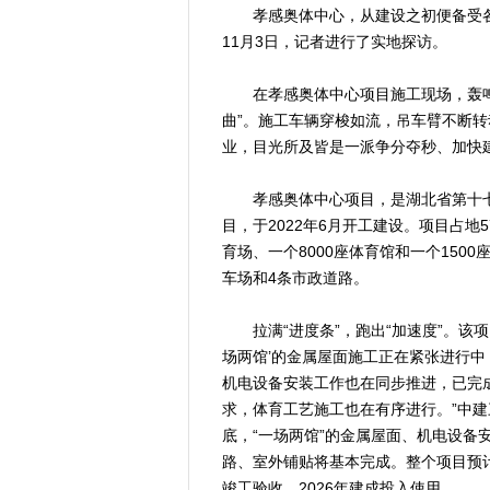
孝感奥体中心，从建设之初便备受各
11月3日，记者进行了实地探访。
在孝感奥体中心项目施工现场，轰鸣
曲”。施工车辆穿梭如流，吊车臂不断
业，目光所及皆是一派争分夺秒、加快
孝感奥体中心项目，是湖北省第十七届
目，于2022年6月开工建设。项目占地5
育场、一个8000座体育馆和一个150
车场和4条市政道路。
拉满“进度条”，跑出“加速度”。该项目
场两馆’的金属屋面施工正在紧张进行中
机电设备安装工作也在同步推进，已完
求，体育工艺施工也在有序进行。”中
底，“一场两馆”的金属屋面、机电设备
路、室外铺贴将基本完成。整个项目预计
竣工验收，2026年建成投入使用。