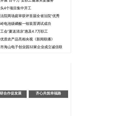
开展“百千万”女职工健康关爱服务
头4个项目集中开工
感法院两场庭审获评首届全省法院“优秀
麦岭电池级磷酸一铵装置调试成功
工会“夏送清凉”惠及4.7万职工
昌优质农产品亮相央视《新闻联播》
市海山电子创业园32家企业成立诚信联
研合作促发展
齐心共筑幸福路