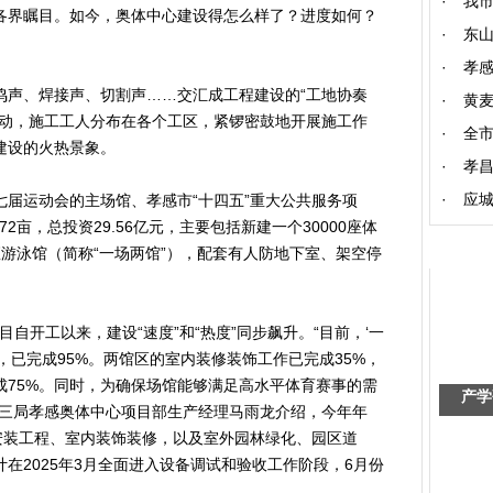
·
我市
界瞩目。如今，奥体中心建设得怎么样了？进度如何？
·
东山
·
孝
声、焊接声、切割声……交汇成工程建设的“工地协奏
·
黄
转动，施工工人分布在各个工区，紧锣密鼓地开展施工作
·
全市
建设的火热景象。
·
孝
·
应城
运动会的主场馆、孝感市“十四五”重大公共服务项
72亩，总投资29.56亿元，主要包括新建一个30000座体
0座游泳馆（简称“一场两馆”），配套有人防地下室、架空停
自开工以来，建设“速度”和“热度”同步飙升。“目前，‘一
，已完成95%。两馆区的室内装修装饰工作已完成35%，
成75%。同时，为确保场馆能够满足高水平体育赛事的需
产学
建三局孝感奥体中心项目部生产经理马雨龙介绍，今年年
安装工程、室内装饰装修，以及室外园林绿化、园区道
在2025年3月全面进入设备调试和验收工作阶段，6月份