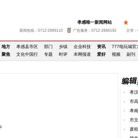
孝感唯一新闻网站
新闻热线：0712-2889110
广告服务：0712-2886192
主管：
地方
孝感县市区
部门
乡镇
企业科技
资讯
777电玩城
聚焦
文化中国行
专题
时评
本网报道
爱好
视频
副刊
·
孝
·
市高
·
孝南
·
市
平
·
废秸