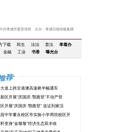
中共孝感市委宣传部 主办：孝感日报传媒集团
官方下载
民生
法治
普法
孝着办
金融
工业
书香
曝光台
汉大道上跨京港澳高速桥半幅通车
新区开展“庆国庆·鄂惠登”不动产登
区开展“庆国庆·鄂惠登” 送证到家活
文昌中学董永校区市实验小学周垸校区开
秆变身“金墩墩”经济生态双丰收