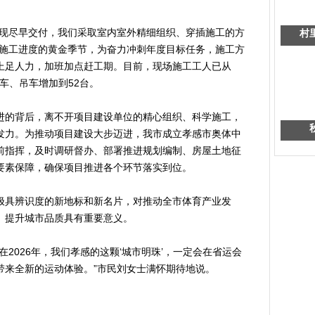
现尽早交付，我们采取室内室外精细组织、穿插施工的方
村
抓施工进度的黄金季节，为奋力冲刺年度目标任务，施工方
上足人力，加班加点赶工期。目前，现场施工工人已从
臂车、吊车增加到52台。
的背后，离不开项目建设单位的精心组织、科学施工，
发力。为推动项目建设大步迈进，我市成立孝感市奥体中
前指挥，及时调研督办、部署推进规划编制、房屋土地征
要素保障，确保项目推进各个环节落实到位。
具辨识度的新地标和新名片，对推动全市体育产业发
、提升城市品质具有重要意义。
026年，我们孝感的这颗‘城市明珠’，一定会在省运会
带来全新的运动体验。”市民刘女士满怀期待地说。