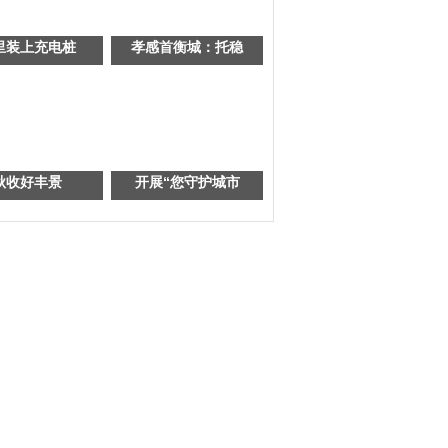
里装上充电桩
孝感首衡城：托稳
秋收好丰景
开展“您守护城市