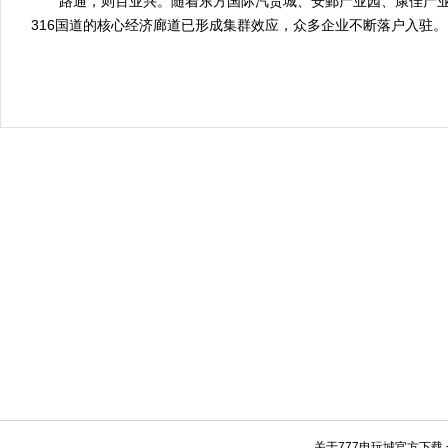
路通，则百业兴。随着东方国际汽贸城、安鄞产业园、康佳产业
316国道的核心经济廊道已形成集群效应，众多企业不断落户入驻。
关于777电玩城官方下载