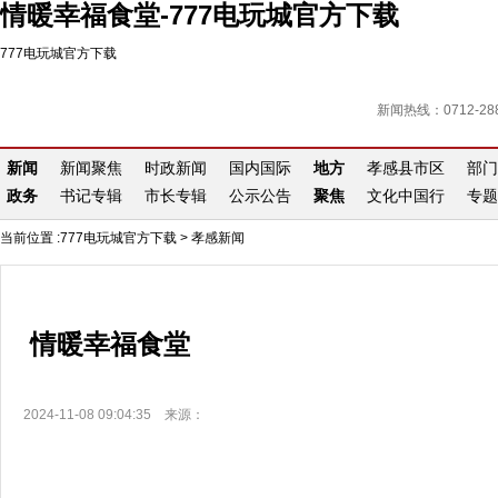
情暖幸福食堂-777电玩城官方下载
777电玩城官方下载
新闻热线：0712-288
新闻
新闻聚焦
时政新闻
国内国际
地方
孝感县市区
部门
政务
书记专辑
市长专辑
公示公告
聚焦
文化中国行
专题
当前位置 :
777电玩城官方下载
>
孝感新闻
情暖幸福食堂
2024-11-08 09:04:35 来源：