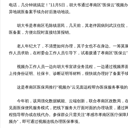
电话，几分钟就搞定！”11月5日，胡大爷通过孝南区“医保云”视频
异地就医备案手续办好后激动地说。
胡大爷是孝南区毛陈镇居民，几天前，其老伴因病到武汉住院，
医备案，方便出院时直接结算报销。
老人年纪大了，不清楚如何办理，其子女也不在身边。一筹莫展
作人员求助，在村委会工作人员引导下，试着拨通了孝南区“医保云
视频办工作人员一边向胡大爷宣讲业务流程，一边通过视频界面
上传身份证明、社保卡、诊断证明等材料，很快就办理好了备案手
这是孝南区医保局推行“视频办”云见面远程帮办医保服务事项的
今年初，该局强化数据赋能、云端创新，联合孝南区政数局，在全
见面医保便民服务模式，把线下服务大厅面对面的办理场景，通过网
程指导帮办或在线代办。参保群众只需关注“孝感市孝南区医疗保障局
频办”，即可通过视频连线办理医保事项。