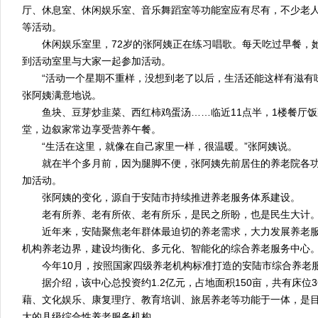
厅、休息室、休闲娱乐室、音乐舞蹈室等功能室应有尽有，不少老
等活动。
休闲娱乐室里，72岁的张阿姨正在练习唱歌。每天吃过早餐，
到活动室里与大家一起参加活动。
“活动一个星期不重样，没想到老了以后，生活还能这样有滋有味
张阿姨满意地说。
鱼块、豆芽炒韭菜、西红柿鸡蛋汤……临近11点半，1楼餐厅饭
堂，边叙家常边享受营养午餐。
“生活在这里，就像在自己家里一样，很温暖。”张阿姨说。
就在半个多月前，因为腿脚不便，张阿姨先前居住的养老院各功
加活动。
张阿姨的变化，源自于安陆市持续推进养老服务体系建设。
老有所养、老有所依、老有所乐，是民之所盼，也是民生大计
近年来，安陆聚焦老年群体最迫切的养老需求，大力发展养老服
机构养老边界，建设均衡化、多元化、智能化的综合养老服务中心
今年10月，按照国家四级养老机构标准打造的安陆市综合养老
据介绍，该中心总投资约1.2亿元，占地面积150亩，共有床位3
藉、文化娱乐、康复理疗、教育培训、旅居养老等功能于一体，是
大的县级综合性养老服务机构。