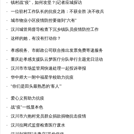
·
镇村战“疫”，如何攻坚？|记者应城探访
·
一位驻村工作队长的抗疫之路：不获全胜 决不收兵
·
城市物业小区疫情防控要做到“六有”
·
汉川城管局督导检查下沉乡镇队员疫情防控工作
·
这样的她，有没有打动你？
·
孝感税务、市邮政公司联合推出发票免费寄递服务
·
重庆赴孝感支援队云梦医疗分队举行主题党日活动
·
汉川市市场监管局快速处理一起投诉举报
·
华中师大一附中福星学校助力抗疫
·
“你们是田头最熟悉的‘客人’”
·
爱心义剪助力抗疫
·
战“疫”一线显本色
·
汉川市六抱村党员群众捐款捐物抗击疫情
·
汉川拉网式监督检查医疗废水