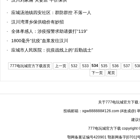
·
汉川刘家隔"夫妻店"平价保供
·
应城汤池镇四安社区：群防群控 不落一人
·
汉川湾潭乡保供稳价有妙招
·
全体孝感人：涉疫报警求助请拨打“119”
·
1800毫升“抗疫”血浆发往汉川
·
应城市人民医院：抗疫战线上的“后勤战士”
534
777电玩城官方下载首页
上一页
532
533
535
536
537
53
下一页
尾页
关于777电玩城官方下载
投稿邮箱：xgw888888#126.com (#改成@)
建议
777电玩城官方下载 copyright © 
鄂网备案证编号420901 鄂新网备字[0701]号 