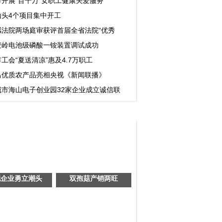
市开展“百千万”女职工健康关爱服务
山头4个项目集中开工
感法院两场庭审获评首届全省法院“优秀
麦岭电池级磷酸一铵装置调试成功
工会“夏送清凉”惠及4.7万职工
昌优质农产品亮相央视《新闻联播》
城市海山电子创业园32家企业成立诚信联
配企业勇立潮头
双孢菇产销两旺