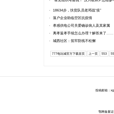
·
“请党组织考验我！”汉川教师尹志雄参
·
18634步，扶贫队员老邓战“疫”
·
落户企业助临空区抗疫情
·
孝感供电公司关爱确诊病人及其家属
·
离孝返孝手续怎么办理？解答来了……
·
城西社区：筑牢防线不松懈
777电玩城官方下载首页
上一页
553
5
投稿邮箱：xgw
鄂网备案证编号