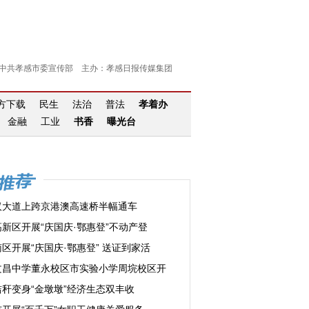
中共孝感市委宣传部 主办：孝感日报传媒集团
官方下载
民生
法治
普法
孝着办
金融
工业
书香
曝光台
汉大道上跨京港澳高速桥半幅通车
高新区开展“庆国庆·鄂惠登”不动产登
区开展“庆国庆·鄂惠登” 送证到家活
文昌中学董永校区市实验小学周垸校区开
秸秆变身“金墩墩”经济生态双丰收