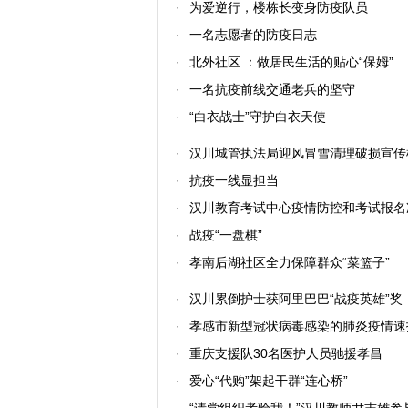
·
为爱逆行，楼栋长变身防疫队员
·
一名志愿者的防疫日志
·
北外社区 ：做居民生活的贴心“保姆”
·
一名抗疫前线交通老兵的坚守
·
“白衣战士”守护白衣天使
·
汉川城管执法局迎风冒雪清理破损宣传
·
抗疫一线显担当
·
汉川教育考试中心疫情防控和考试报名
·
战疫“一盘棋”
·
孝南后湖社区全力保障群众“菜篮子”
·
汉川累倒护士获阿里巴巴“战疫英雄”奖
·
孝感市新型冠状病毒感染的肺炎疫情速报
·
重庆支援队30名医护人员驰援孝昌
·
爱心“代购”架起干群“连心桥”