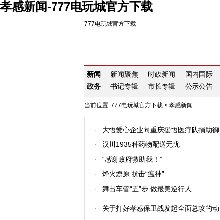
孝感新闻-777电玩城官方下载
777电玩城官方下载
新闻
新闻聚焦
时政新闻
国内国际
政务
书记专辑
市长专辑
公示公告
当前位置 :
777电玩城官方下载
>
孝感新闻
·
大悟爱心企业向重庆援悟医疗队捐助御
·
汉川1935种药物配送无忧
·
“感谢政府救助我！”
·
烽火燎原 抗击“瘟神”
·
舞出车管“五”步 做最美逆行人
·
关于打好孝感保卫战发起全面总攻的动