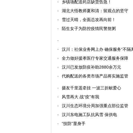
·
乡镇场配送药店缺货告急！
·
湖北大悟教师夏和清：留观点的坚守
·
雪过天晴，全面总攻再向前！
·
陌生女子为防控疫情民警熬粥
·
·
汉川：社保业务网上办 确保服务“不隔
·
全力做好援孝医疗专家交通服务保障
·
汉川已发放防疫补助2880余万元
·
代购配送的各类市场产品将实施监管
·
摄友千里遥牵挂 一波三折献爱心
·
风雪再大 战“疫"有我
·
汉川生态环境分局加强重点部位监管
·
汉川东电施工队抗风雪 保供电
·
“技防”显身手