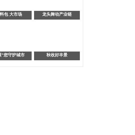
料包 大市场
龙头舞动产业链
展“您守护城市
秋收好丰景