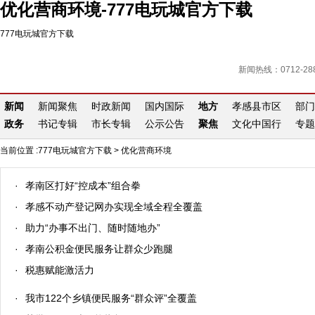
优化营商环境-777电玩城官方下载
777电玩城官方下载
新闻热线：0712-288
新闻
新闻聚焦
时政新闻
国内国际
地方
孝感县市区
部门
政务
书记专辑
市长专辑
公示公告
聚焦
文化中国行
专题
当前位置 :
777电玩城官方下载
>
优化营商环境
·
孝南区打好“控成本”组合拳
·
孝感不动产登记网办实现全域全程全覆盖
·
助力“办事不出门、随时随地办”
·
孝南公积金便民服务让群众少跑腿
·
税惠赋能激活力
·
我市122个乡镇便民服务“群众评”全覆盖