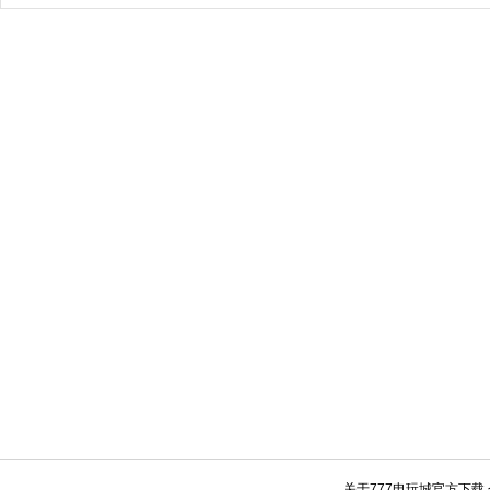
关于777电玩城官方下载