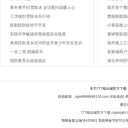
寒冬携手扫雪除冰 走访慰问温暖人心
我市首个预
三汊镇扫雪除冰在行动
楚能新能源
联勤联防联控守平安
小香菇插上
安陆市孛畈镇排查校园安全隐患
紧锣密鼓擂
孝南区卧龙乡滨河村提升青少年安全意识
我市规上工
一水二用 稻藕双丰
首衡城商户
国防教育从娃娃抓起
湖北华诗韵
关于777电玩城官方下载
投稿邮箱：xgw888888#126.com (#改成@)
建议
777电玩城官方下载 copyright © 
鄂网备案证编号420901 鄂新网备字[0701]号 