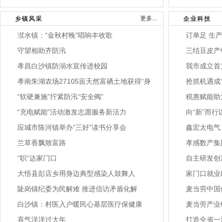
更多...
乡镇风采
企业科技
洑水镇：“金秋村晚”唱响丰收歌
订单足 生
守望相助齐防汛
三结豆皮产
孝昌白沙镇防溺水宣传进校园
我市成立首
孝南朱湖农场27105亩天然富硒土地获得“身
抢抓机遇成
“软硬兼施”拧紧防汛“安全阀”
税惠赋能助
“充电赋能”活动激发志愿服务新活力
向“新”而行
应城市陈河镇举办“三好”读书分享会
鑫宏太电气
兰草香飘致富路
孝感数产集
“职”达家门口
自主研发创
大悟县彭店乡用身边典型感染人鼓舞人
家门口就业
陡岗镇纪委为民解难 推进信访矛盾化解
麦当劳中国
白沙镇：村医入户暖民心基层医疗保健康
麦当劳产业
喜气洋洋过大年
打造全省一