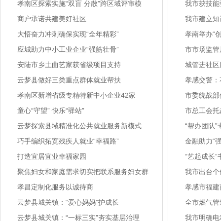
孝南区探索实施“双盲 分散”跨区域评审模
我市获技能
商户承诺共建美好社区
我市建立知
大悟奋力冲刺确保实现“全年精彩”
孝南举办“
应城助力中小工业企业“强筋壮骨”
市市场监管
安陆市乡土曲艺家获省级项目支持
城管进社区
云梦县做好三类重点群体就业帮扶
孝感交警：不
孝南区新增省级专精特新中小企业42家
市委统战部
童心“守望” 快乐“驿站”
市总工会托
云梦探索县域精准化公共就业服务新模式
“帮办团队
巧手编织拓宽残疾人就业“幸福路”
金融助力“
打造宜居宜业幸福家园
“艺起成长
聚焦妇女和家庭需求切实把联系服务妇女群
我市出台个
孝昌定制化服务以诚待商
孝感市福建
云梦县城关镇：“爱心妈妈”护成长
全市燃气管
云梦县城关镇：“一标三实”夯实基层治理
我市明确电