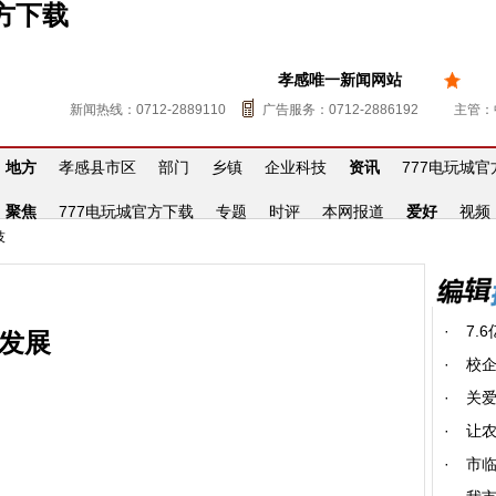
方下载
孝感唯一新闻网站
新闻热线：0712-2889110
广告服务：0712-2886192
主管：
地方
孝感县市区
部门
乡镇
企业科技
资讯
777电玩城
聚焦
777电玩城官方下载
专题
时评
本网报道
爱好
视频
技
·
7.
业发展
·
校企
·
关
·
让农
·
市临