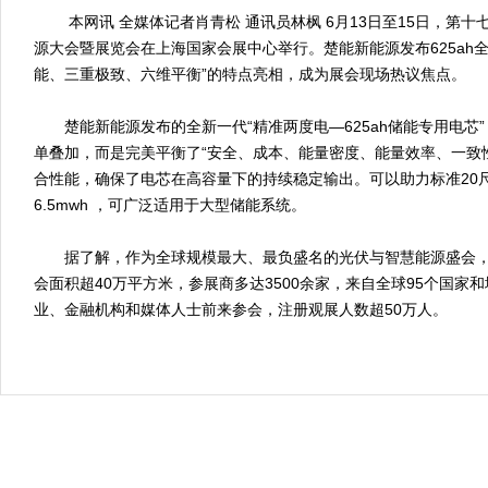
本网讯 全媒体记者肖青松 通讯员林枫 6月13日至15日，第十
源大会暨展览会在上海国家会展中心举行。楚能新能源发布625ah
能、三重极致、六维平衡”的特点亮相，成为展会现场热议焦点。
楚能新能源发布的全新一代“精准两度电—625ah储能专用电芯
单叠加，而是完美平衡了“安全、成本、能量密度、能量效率、一致
合性能，确保了电芯在高容量下的持续稳定输出。可以助力标准20
6.5mwh ，可广泛适用于大型储能系统。
据了解，作为全球规模最大、最负盛名的光伏与智慧能源盛会，
会面积超40万平方米，参展商多达3500余家，来自全球95个国家
业、金融机构和媒体人士前来参会，注册观展人数超50万人。