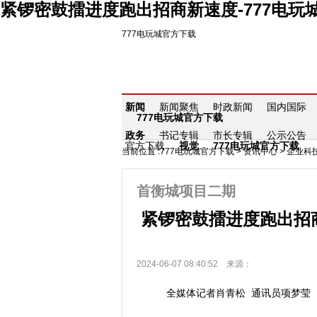
紧锣密鼓擂进度跑出招商新速度-777电玩
777电玩城官方下载
新闻
新闻聚焦
时政新闻
国内国际
777电玩城官方下载
政务
书记专辑
市长专辑
公示公告
官方下载
视觉
777电玩城官方下载
当前位置 :
777电玩城官方下载
>
资讯中心
>
企业科
首衡城项目二期
紧锣密鼓擂进度跑出招
2024-06-07 08:40:52 来源：
全媒体记者肖青松 通讯员项梦莹