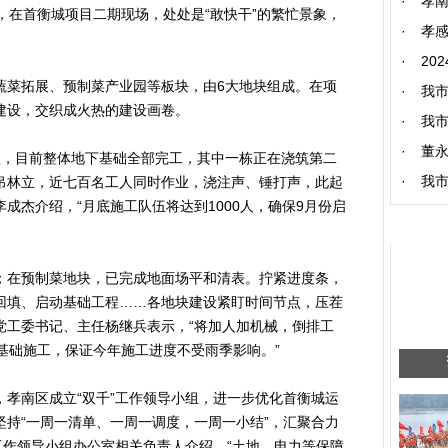
·
孝南
在首衡城项目二期现场，处处是“敢快干”的繁忙景象，
·
孝
·
20
菜拓展、预制菜产业园等板块，由6大地块组成。在项
·
我
建设，交织成火热的建设画卷。
·
我市
·
董永
，目前整体地下基础全部完工，其中一栋正在浇筑第二
·
我
吊林立，近七百名工人同时作业，浇注声、锤打声，此起
成杰介绍，“月底施工队伍将达到1000人，确保9月份启
在预制菜地块，已完成地面场平和清表。拧紧进度条，
回填、启动基础工程……各地块建设紧盯时间节点，压茬
党工委书记、主任杨继兵表示，“将加人加机械，倒排工
基础施工，保证今年施工进度不受雨季影响。”
南区成立“双千”工作领导小组，进一步优化首衡城运
持“一周一清单、一周一调度，一周一小结”，汇聚合力
工作领导小组办公室相关负责人介绍，“土地、电力等保障