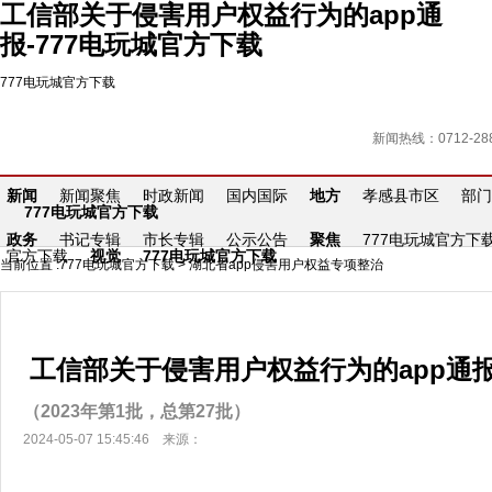
工信部关于侵害用户权益行为的app通
报-777电玩城官方下载
777电玩城官方下载
新闻热线：0712-288
新闻
新闻聚焦
时政新闻
国内国际
地方
孝感县市区
部门
777电玩城官方下载
政务
书记专辑
市长专辑
公示公告
聚焦
777电玩城官方下
官方下载
视觉
777电玩城官方下载
当前位置 :
777电玩城官方下载
>
湖北省app侵害用户权益专项整治
工信部关于侵害用户权益行为的app通
（2023年第1批，总第27批）
2024-05-07 15:45:46 来源：