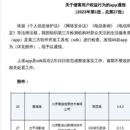
关于侵害用户权益行为的app通报
（2023年第1批，总第27批）
依据《个人信息保护法》《网络安全法》《电信条例》《电信和
定》等法律法规，我部组织第三方检测机构对群众关注的生活服务
（app）及第三方软件开发工具包（sdk）进行检查。发现46款app
为（详见附件），现予以通报。
上述app及sdk应在2月15日前完成整改落实工作。逾期不整改
相关处置工作。
附件：