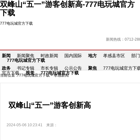
双峰山“五一”游客创新高-777电玩城官方
下载
777电玩城官方下载
新闻热线：0712-288
新闻
新闻聚焦
时政新闻
国内国际
地方
孝感县市区
部门
777电玩城官方下载
政务
书记专辑
市长专辑
公示公告
聚焦
777电玩城官方下
官方下载
视觉
777电玩城官方下载
当前位置 :
777电玩城官方下载
>
孝感新闻
双峰山“五一”游客创新高
2024-05-06 10:23:41 来源：