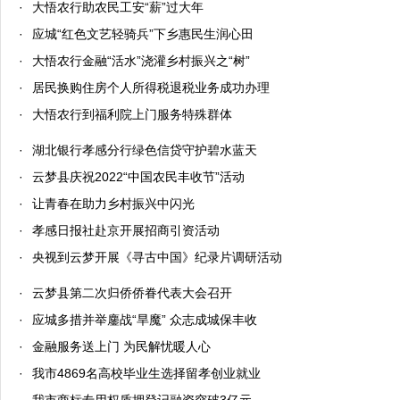
·
大悟农行助农民工安“薪”过大年
·
应城“红色文艺轻骑兵”下乡惠民生润心田
·
大悟农行金融“活水”浇灌乡村振兴之“树”
·
居民换购住房个人所得税退税业务成功办理
·
大悟农行到福利院上门服务特殊群体
·
湖北银行孝感分行绿色信贷守护碧水蓝天
·
云梦县庆祝2022“中国农民丰收节”活动
·
让青春在助力乡村振兴中闪光
·
孝感日报社赴京开展招商引资活动
·
央视到云梦开展《寻古中国》纪录片调研活动
·
云梦县第二次归侨侨眷代表大会召开
·
应城多措并举鏖战“旱魔” 众志成城保丰收
·
金融服务送上门 为民解忧暖人心
·
我市4869名高校毕业生选择留孝创业就业