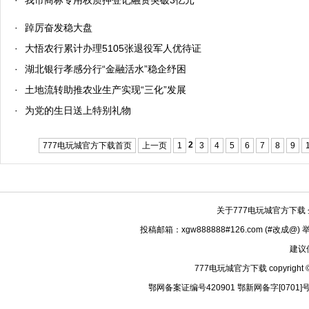
·
我市商标专用权质押登记融资突破3亿元
·
踔厉奋发稳大盘
·
大悟农行累计办理5105张退役军人优待证
·
湖北银行孝感分行“金融活水”稳企纾困
·
土地流转助推农业生产实现“三化”发展
·
为党的生日送上特别礼物
2
777电玩城官方下载首页
上一页
1
3
4
5
6
7
8
9
关于777电玩城官方下载
投稿邮箱：xgw888888#126.com (#改成@)
建议
777电玩城官方下载 copyright © 
鄂网备案证编号420901 鄂新网备字[0701]号 