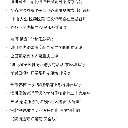
·
澴川国投、湖北银行开展夏日送清凉活动
·
全省综治网格化平台业务应用视频培训会召开
·
“书香人生 悦读悦美”征文评稿会在应城召开
·
政务下沉进基层 便民服务零距离
·
如何“破圈”？他们这样说！
·
如何推进媒体深度融合发展？听听专家说
·
全国百家媒体齐聚重庆江津
·
“湖北省全民健身八进乡村活动”在应城举行
·
孝感日报社开展系列专题培训活动
·
全市农村“三资”管理专题业务培训班举行
·
汉川应急管理局深入学习贯彻党的二十大精神
·
应城:志愿服务“小积分”社区建设“大能量”
·
湖北中磐粮油：不负好春光 冲刺“开门红”
·
书院街道守好禁鞭“安全线”