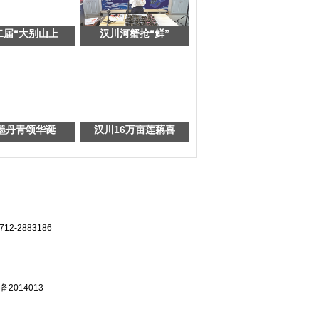
二届“大别山上
汉川河蟹抢“鲜”
墨丹青颂华诞
汉川16万亩莲藕喜
-2883186
备2014013