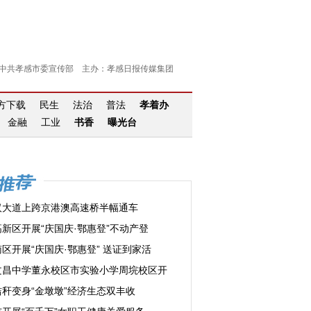
中共孝感市委宣传部 主办：孝感日报传媒集团
官方下载
民生
法治
普法
孝着办
金融
工业
书香
曝光台
汉大道上跨京港澳高速桥半幅通车
高新区开展“庆国庆·鄂惠登”不动产登
区开展“庆国庆·鄂惠登” 送证到家活
文昌中学董永校区市实验小学周垸校区开
秸秆变身“金墩墩”经济生态双丰收