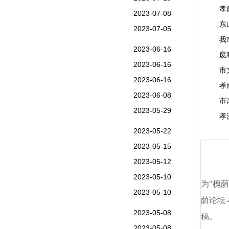
孝
2023-07-08
东
2023-07-05
我
2023-06-16
废
2023-06-16
市
2023-06-16
孝
2023-06-08
市
2023-05-29
孝
2023-05-22
2023-05-15
2023-05-12
2023-05-10
为"槐
2023-05-10
荫论坛
2023-05-08
稿。
2023-05-08