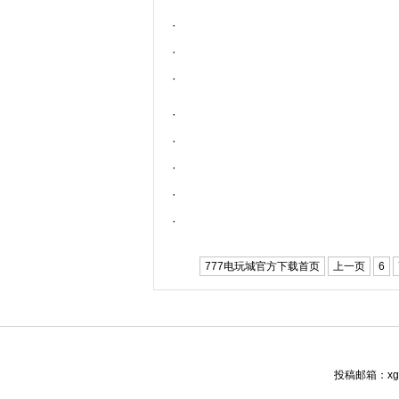
·
·
·
·
·
·
·
·
777电玩城官方下载首页
上一页
6
投稿邮箱：xgw