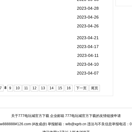
2023-04-28
2023-04-26
2023-04-26
2023-04-21
2023-04-17
2023-04-11
2023-04-10
2023-04-07
8
7
9
10
11
12
13
14
15
16
下一页
尾页
关于777电玩城官方下载
企业邮箱 777电玩城官方下载的友情链接申请
888888#126.com (#改成@) 举报邮箱：
wlb@xgrb.cn
违法与不良信息举报电话：0712