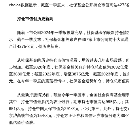
choice数据显示，截至一季度末，社保基金公开持仓市值高达427
持仓市值创历史新高
随着上市公司2024年一季报披露完毕，社保基金的最新持仓情况也
示，截至一季度末，社保基金相关账户在667家上市公司前十大流
合计4275亿元，创历史新高。
从社保基金的历史持仓市值情况看，尽管过去几年市场震荡，但
步增加。截至2020年底，社保基金相关账户持仓总市值为3692亿元
至3680亿元；截至2022年底，增至3875亿元；截至2023年底，首次
元。在今年一季度的震荡行情中，社保基金逆势加仓，持仓总市值
从最新持股情况看，截至今年一季度末，全国社会保障基金理事
其中，持仓市值最多的为农业银行，期末持仓市值高达995亿元；
651亿元；持仓中国人保市值为291亿元，位列第三。此外，持仓交
京沪高铁市值为154亿元，持仓方正证券和国信证券市值分别为89
低估值价值股。