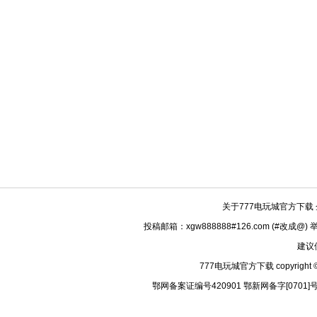
关于777电玩城官方下载
投稿邮箱：xgw888888#126.com (#改成@)
建议
777电玩城官方下载 copyright © 
鄂网备案证编号420901 鄂新网备字[0701]号 