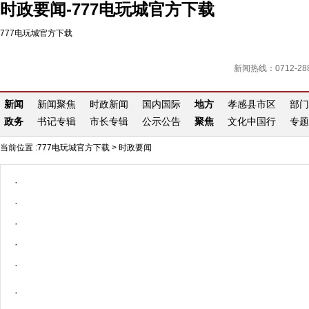
时政要闻-777电玩城官方下载
777电玩城官方下载
新闻热线：0712-288
新闻
新闻聚焦
时政新闻
国内国际
地方
孝感县市区
部门
政务
书记专辑
市长专辑
公示公告
聚焦
文化中国行
专题
当前位置 :
777电玩城官方下载
>
时政要闻
·
·
·
·
·
·