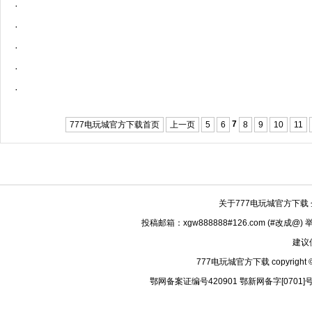
·
·
·
·
·
7
777电玩城官方下载首页
上一页
5
6
8
9
10
11
关于777电玩城官方下载
投稿邮箱：xgw888888#126.com (#改成@)
建议
777电玩城官方下载 copyright © 
鄂网备案证编号420901 鄂新网备字[0701]号 