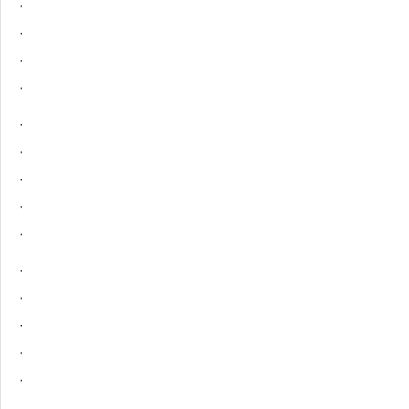
·
·
·
·
·
·
·
·
·
·
·
·
·
·