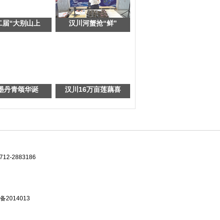
二届“大别山上
汉川河蟹抢“鲜”
墨丹青颂华诞
汉川16万亩莲藕喜
-2883186
备2014013