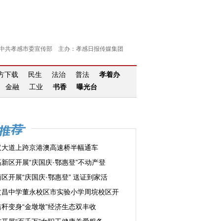
中共孝感市委宣传部 主办：孝感日报传媒集团
官方下载
民生
法治
普法
孝着办
金融
工业
书香
曝光台
汉大道上跨京港澳高速桥半幅通车
高新区开展“庆国庆·鄂惠登”不动产登
区开展“庆国庆·鄂惠登” 送证到家活
文昌中学董永校区市实验小学周垸校区开
秸秆变身“金墩墩”经济生态双丰收