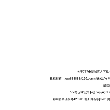
关于777电玩城官方下载
投稿邮箱：xgw888888#126.com (#改成@)
建议
777电玩城官方下载 copyright © 
鄂网备案证编号420901 鄂新网备字[0701]号 