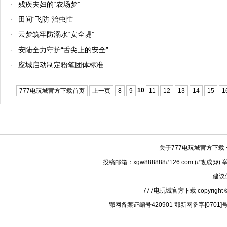
·
残疾夫妇的“农场梦”
·
田间“飞防”治虫忙
·
云梦筑牢防溺水“安全堤”
·
安陆全力守护“舌尖上的安全”
·
应城启动制定粉笔团体标准
10
777电玩城官方下载首页
上一页
8
9
11
12
13
14
15
1
关于777电玩城官方下载
投稿邮箱：xgw888888#126.com (#改成@)
建议
777电玩城官方下载 copyright © 
鄂网备案证编号420901 鄂新网备字[0701]号 