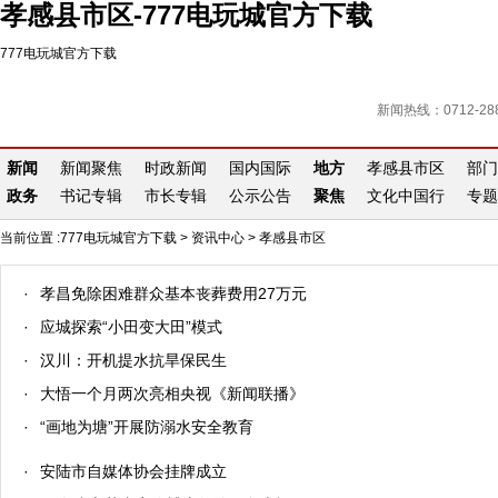
孝感县市区-777电玩城官方下载
777电玩城官方下载
新闻热线：0712-288
新闻
新闻聚焦
时政新闻
国内国际
地方
孝感县市区
部门
政务
书记专辑
市长专辑
公示公告
聚焦
文化中国行
专题
当前位置 :
777电玩城官方下载
>
资讯中心
>
孝感县市区
·
孝昌免除困难群众基本丧葬费用27万元
·
应城探索“小田变大田”模式
·
汉川：开机提水抗旱保民生
·
大悟一个月两次亮相央视《新闻联播》
·
“画地为塘”开展防溺水安全教育
·
安陆市自媒体协会挂牌成立