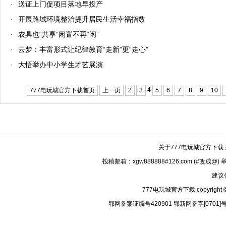
·
送证上门促项目落地早投产
·
开展路域环境整治提升居民生活幸福指数
·
农具也“共享”闲置不再“闲”
·
云梦：丰富形式让纪律教育“走新”更“走心”
·
大悟举办中小学生才艺展演
4
777电玩城官方下载首页
上一页
2
3
5
6
7
8
9
10
关于777电玩城官方下载
投稿邮箱：xgw888888#126.com (#改成@)
建议
777电玩城官方下载 copyright © 
鄂网备案证编号420901 鄂新网备字[0701]号 