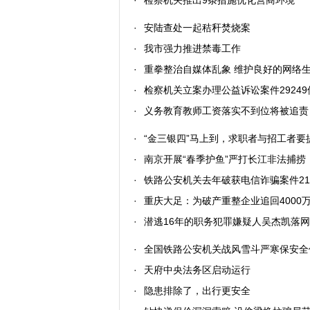
·
检察机关推出9条措施优化营商环境
·
安陆查处一起秸秆焚烧案
·
我市强力推进禁毒工作
·
重拳整治自媒体乱象 维护良好的网络
·
检察机关立案办理公益诉讼案件29249
·
义务教育教师工资落实不到位将被追责
·
“金三银四”马上到，求职者与招工者要
·
南京开展“春季护鱼”严打长江非法捕捞
·
铁路公安机关去年破获电信诈骗案件21
·
重庆大足：为破产重整企业追回4000
·
潜逃16年的职务犯罪嫌疑人吴杰凯落网
·
全国铁路公安机关战风雪斗严寒保安全
·
天府中央法务区启动运行
·
隐患排除了，出行更安全