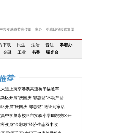
中共孝感市委宣传部 主办：孝感日报传媒集团
官方下载
民生
法治
普法
孝着办
金融
工业
书香
曝光台
汉大道上跨京港澳高速桥半幅通车
高新区开展“庆国庆·鄂惠登”不动产登
区开展“庆国庆·鄂惠登” 送证到家活
文昌中学董永校区市实验小学周垸校区开
秸秆变身“金墩墩”经济生态双丰收