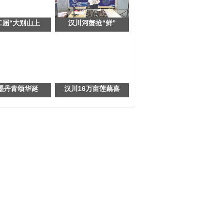
二届“大别山上
汉川河蟹抢“鲜”
墨丹青颂华诞
汉川16万亩莲藕喜