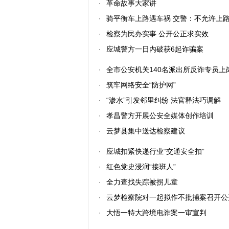
·
革命故事大家讲
·
骑平衡车上路遇车祸 交警：不允许上路
·
检察为民办实事 公开公正求实效
·
应城警方一日内破获6起诈骗案
·
全市公安机关140名派出所反诈专员上
·
筑牢网络安全“防护网”
·
“渗水”引发邻里纠纷 法官释法巧调解
·
孝昌警方开展公安全媒体创作培训
·
云梦县集中送达检察建议
·
应城扣紧快递行业“交通安全扣”
·
红色党史浸润“接班人”
·
全力查找失踪被拐儿童
·
云梦检察院对一起拟作不批捕案召开公
·
大悟一特大跨境电诈案一审宣判