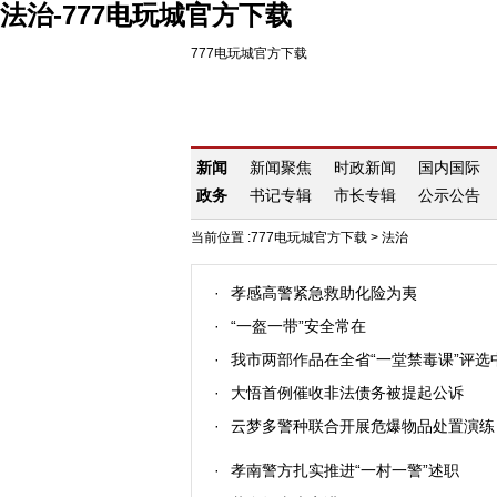
法治-777电玩城官方下载
777电玩城官方下载
新闻
新闻聚焦
时政新闻
国内国际
政务
书记专辑
市长专辑
公示公告
当前位置 :
777电玩城官方下载
>
法治
·
孝感高警紧急救助化险为夷
·
“一盔一带”安全常在
·
我市两部作品在全省“一堂禁毒课”评选
·
大悟首例催收非法债务被提起公诉
·
云梦多警种联合开展危爆物品处置演练
·
孝南警方扎实推进“一村一警”述职