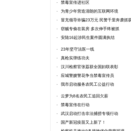
·
禁毒宣传进社区
·
为青少年营造清朗的互联网环境
·
冒充领导诈骗23万元 民警千里奔袭抓
·
窃贼专偷在装房 多次伸手终被抓
·
安陆16起涉民生案件圆满执结
·
23年坚守法医一线
·
真枪实弹练功夫
·
汉川检察官张荔获全国妇联表彰
·
应城警嫂警花争当禁毒宣传员
·
我市启动服务农民工公益行动
·
云梦为8名农民工追回欠薪
·
禁毒宣传在行动
·
武汉启动打击非法捕捞专项行动
·
国产新冠疫苗又上新了！